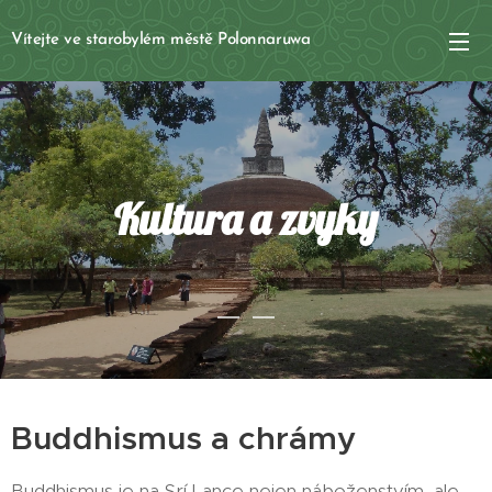
Vítejte ve starobylém městě Polonnaruwa
Kultura a zvyky
Buddhismus a chrámy
Buddhismus je na Srí Lance nejen náboženstvím, ale