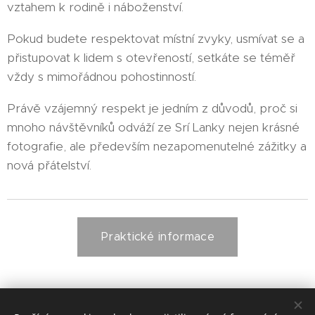
vztahem k rodině i náboženství.
Pokud budete respektovat místní zvyky, usmívat se a
přistupovat k lidem s otevřeností, setkáte se téměř
vždy s mimořádnou pohostinností.
Právě vzájemný respekt je jedním z důvodů, proč si
mnoho návštěvníků odváží ze Srí Lanky nejen krásné
fotografie, ale především nezapomenutelné zážitky a
nová přátelství.
Praktické informace
Polonnaruwa - home Jana and Perly