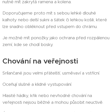
nutné mít zakrytá ramena a kolena.
Doporučujeme proto mít s sebou lehké dlouhé
kalhoty nebo delší sukni a šátek či lehkou košili, které
lze snadno obléknout před vstupem do chrámu.
Je možné mít ponožky jako ochrana před rozpálenou
zemí, kde se chodí bosky.
Chování na veřejnosti
Srílančané jsou velmi přátelští, usměvaví a vstřícní.
Oceňují slušné a klidné vystupování.
Hlasité hádky, křik nebo nevhodné chování na
veřejnosti nejsou běžné a mohou působit neuctivě.