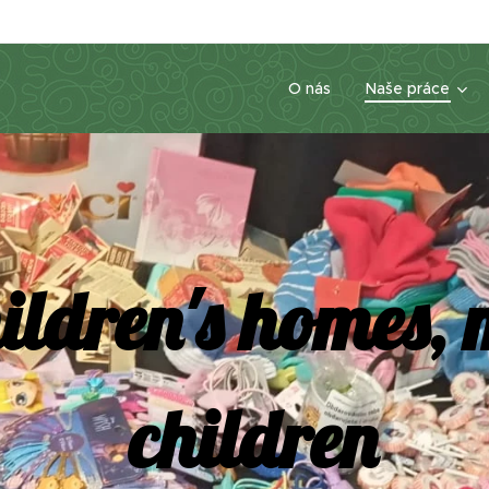
O nás
Naše práce
ildren's homes, 
children