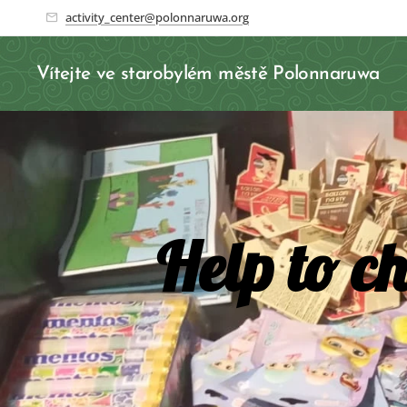
activity_center@polonnaruwa.org
Vítejte ve starobylém městě Polonnaruwa
Help to ch